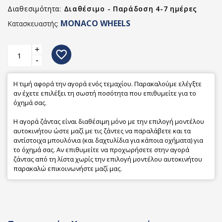
Διαθεσιμότητα:
Διαθέσιμο - Παράδοση 4-7 ημέρες
MONACO WHEELS
Κατασκευαστής:
+
favorite_border
-
Η τιμή αφορά την αγορά ενός τεμαχίου. Παρακαλούμε ελέγξτε
αν έχετε επιλέξει τη σωστή ποσότητα που επιθυμείτε για το
όχημά σας.
Η αγορά ζάντας είναι διαθέσιμη μόνο με την επιλογή μοντέλου
αυτοκινήτου ώστε μαζί με τις ζάντες να παραλάβετε και τα
αντίστοιχα μπουλόνια (και δαχτυλίδια για κάποια οχήματα) για
το όχημά σας. Αν επιθυμείτε να προχωρήσετε στην αγορά
ζάντας από τη λίστα χωρίς την επιλογή μοντέλου αυτοκινήτου
παρακαλώ επικοινωνήστε μαζί μας.