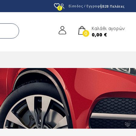
favorite_border
Είσοδος / Εγγραφή
B2B Πελάτες
0
Καλάθι αγορών
0
0,00 €