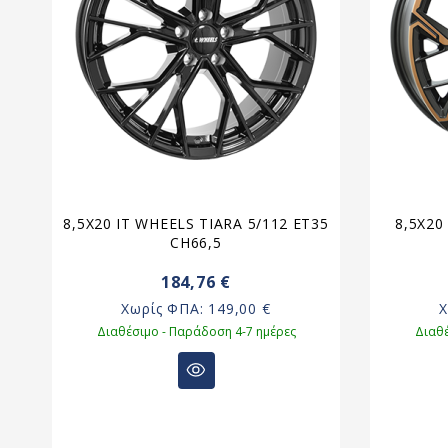
12
8,5X20 IT WHEELS TIARA 5/112 ET35
8,5X2
CH66,5
184,76 €
Χωρίς ΦΠΑ:
149,00 €
Διαθέσιμο - Παράδοση 4-7 ημέρες
Διαθέ