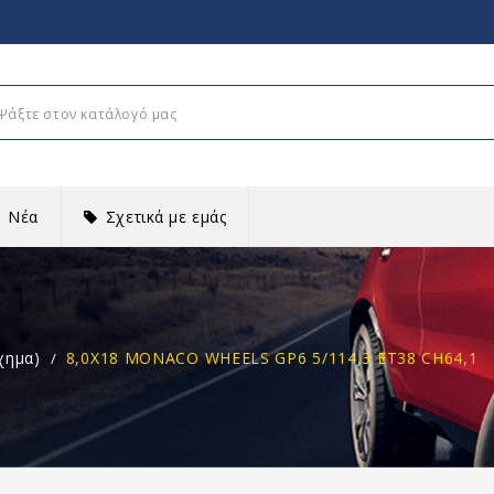
Νέα
Σχετικά με εμάς
χημα)
8,0X18 MONACO WHEELS GP6 5/114,3 ET38 CH64,1