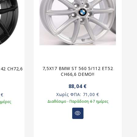
7,5X17 BMW ST 560 5/112 ET52
6
T42 CH72,6
CH66,6 DEMO!!
88,04 €
Χωρίς ΦΠΑ:
71,00 €
 €
Διαθέσιμο - Παράδοση 4-7 ημέρες
ημέρες