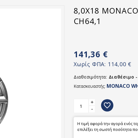
8,0X18 MONACO
CH64,1
141,36 €
Χωρίς ΦΠΑ:
114,00 €
Διαθεσιμότητα:
Διαθέσιμο 
MONACO WH
Κατασκευαστής:
+
favorite_border
-
Η τιμή αφορά την αγορά ενός τ
επιλέξει τη σωστή ποσότητα που