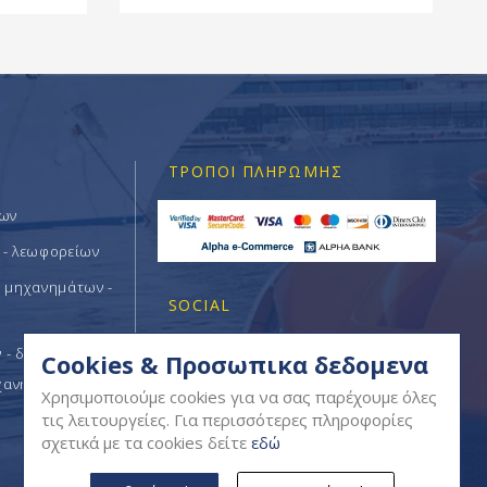
ΤΡΌΠΟΙ ΠΛΗΡΩΜΉΣ
των
 - λεωφορείων
ν μηχανημάτων -
SOCIAL
- δομικών -
Cookies & Προσωπικα δεδομενα
χανημάτων
Χρησιμοποιούμε cookies για να σας παρέχουμε όλες
τις λειτουργείες. Για περισσότερες πληροφορίες
σχετικά με τα cookies δείτε
εδώ