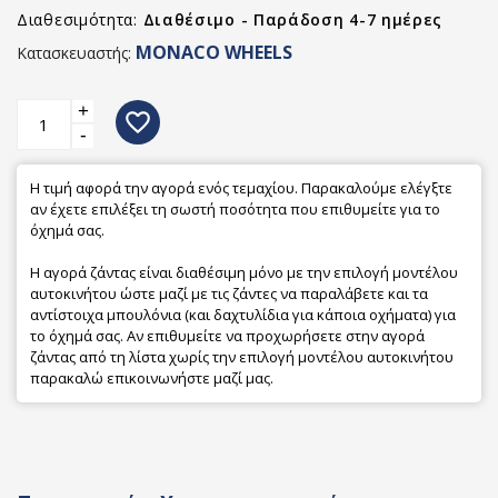
Διαθεσιμότητα:
Διαθέσιμο - Παράδοση 4-7 ημέρες
MONACO WHEELS
Κατασκευαστής:
+
favorite_border
-
Η τιμή αφορά την αγορά ενός τεμαχίου. Παρακαλούμε ελέγξτε
αν έχετε επιλέξει τη σωστή ποσότητα που επιθυμείτε για το
όχημά σας.
Η αγορά ζάντας είναι διαθέσιμη μόνο με την επιλογή μοντέλου
αυτοκινήτου ώστε μαζί με τις ζάντες να παραλάβετε και τα
αντίστοιχα μπουλόνια (και δαχτυλίδια για κάποια οχήματα) για
το όχημά σας. Αν επιθυμείτε να προχωρήσετε στην αγορά
ζάντας από τη λίστα χωρίς την επιλογή μοντέλου αυτοκινήτου
παρακαλώ επικοινωνήστε μαζί μας.