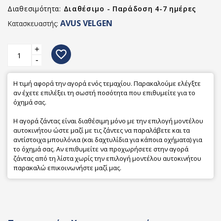
Διαθεσιμότητα:
Διαθέσιμο - Παράδοση 4-7 ημέρες
AVUS VELGEN
Κατασκευαστής:
+
favorite_border
-
Η τιμή αφορά την αγορά ενός τεμαχίου. Παρακαλούμε ελέγξτε
αν έχετε επιλέξει τη σωστή ποσότητα που επιθυμείτε για το
όχημά σας.
Η αγορά ζάντας είναι διαθέσιμη μόνο με την επιλογή μοντέλου
αυτοκινήτου ώστε μαζί με τις ζάντες να παραλάβετε και τα
αντίστοιχα μπουλόνια (και δαχτυλίδια για κάποια οχήματα) για
το όχημά σας. Αν επιθυμείτε να προχωρήσετε στην αγορά
ζάντας από τη λίστα χωρίς την επιλογή μοντέλου αυτοκινήτου
παρακαλώ επικοινωνήστε μαζί μας.