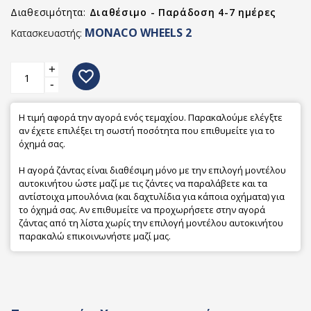
Διαθεσιμότητα:
Διαθέσιμο - Παράδοση 4-7 ημέρες
MONACO WHEELS 2
Κατασκευαστής:
+
favorite_border
-
Η τιμή αφορά την αγορά ενός τεμαχίου. Παρακαλούμε ελέγξτε
αν έχετε επιλέξει τη σωστή ποσότητα που επιθυμείτε για το
όχημά σας.
Η αγορά ζάντας είναι διαθέσιμη μόνο με την επιλογή μοντέλου
αυτοκινήτου ώστε μαζί με τις ζάντες να παραλάβετε και τα
αντίστοιχα μπουλόνια (και δαχτυλίδια για κάποια οχήματα) για
το όχημά σας. Αν επιθυμείτε να προχωρήσετε στην αγορά
ζάντας από τη λίστα χωρίς την επιλογή μοντέλου αυτοκινήτου
παρακαλώ επικοινωνήστε μαζί μας.