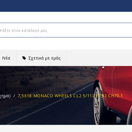
Νέα
Σχετικά με εμάς
χημα)
7,5X18 MONACO WHEELS CL2 5/112 ET42 CH70,1