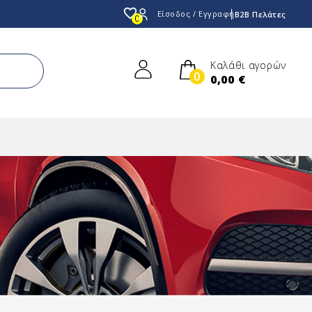
favorite_border
Είσοδος / Εγγραφή
B2B Πελάτες
0
Καλάθι αγορών
0
0,00 €