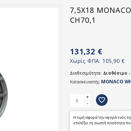
7,5X18 MONACO
CH70,1
131,32 €
Χωρίς ΦΠΑ:
105,90 €
Διαθεσιμότητα:
Διαθέσιμο 
MONACO WH
Κατασκευαστής:
+
favorite_border
-
Η τιμή αφορά την αγορά ενός τ
επιλέξει τη σωστή ποσότητα που