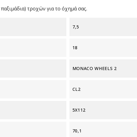
παξιμάδια) τροχών για το όχημά σας.
7,5
18
MONACO WHEELS 2
CL2
5X112
70,1