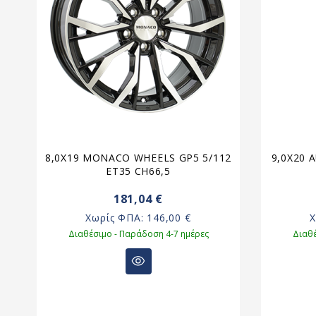
8
8,0X19 MONACO WHEELS GP5 5/112
9,0X20 
ET35 CH66,5
181,04 €
Χωρίς ΦΠΑ:
146,00 €
Διαθέσιμο - Παράδοση 4-7 ημέρες
Διαθέ