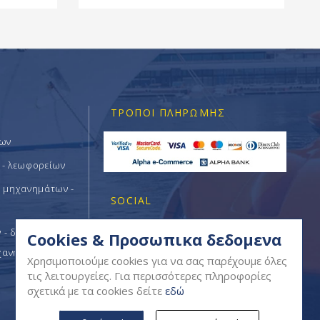
ΤΡΌΠΟΙ ΠΛΗΡΩΜΉΣ
των
 - λεωφορείων
ν μηχανημάτων -
SOCIAL
- δομικών -
Cookies & Προσωπικα δεδομενα
χανημάτων
Χρησιμοποιούμε cookies για να σας παρέχουμε όλες
τις λειτουργείες. Για περισσότερες πληροφορίες
σχετικά με τα cookies δείτε
εδώ