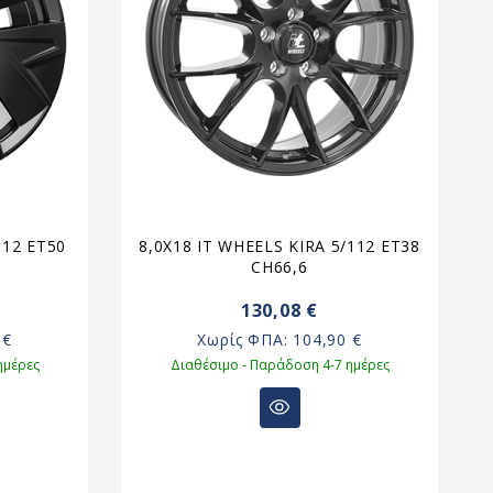
112 ET50
8,0X18 IT WHEELS KIRA 5/112 ET38
8
CH66,6
130,08 €
 €
Χωρίς ΦΠΑ:
104,90 €
ημέρες
Διαθέσιμο - Παράδοση 4-7 ημέρες