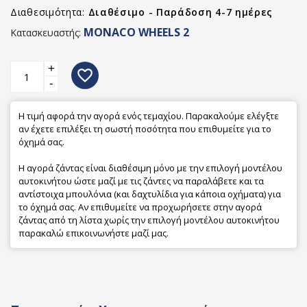
Διαθεσιμότητα:
Διαθέσιμο - Παράδοση 4-7 ημέρες
MONACO WHEELS 2
Κατασκευαστής:
+
favorite_border
-
Η τιμή αφορά την αγορά ενός τεμαχίου. Παρακαλούμε ελέγξτε
αν έχετε επιλέξει τη σωστή ποσότητα που επιθυμείτε για το
όχημά σας.
Η αγορά ζάντας είναι διαθέσιμη μόνο με την επιλογή μοντέλου
αυτοκινήτου ώστε μαζί με τις ζάντες να παραλάβετε και τα
αντίστοιχα μπουλόνια (και δαχτυλίδια για κάποια οχήματα) για
το όχημά σας. Αν επιθυμείτε να προχωρήσετε στην αγορά
ζάντας από τη λίστα χωρίς την επιλογή μοντέλου αυτοκινήτου
παρακαλώ επικοινωνήστε μαζί μας.