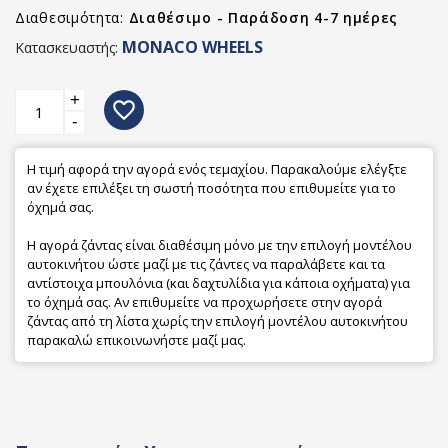
Διαθεσιμότητα:
Διαθέσιμο - Παράδοση 4-7 ημέρες
MONACO WHEELS
Κατασκευαστής:
+
favorite_border
-
Η τιμή αφορά την αγορά ενός τεμαχίου. Παρακαλούμε ελέγξτε
αν έχετε επιλέξει τη σωστή ποσότητα που επιθυμείτε για το
όχημά σας.
Η αγορά ζάντας είναι διαθέσιμη μόνο με την επιλογή μοντέλου
αυτοκινήτου ώστε μαζί με τις ζάντες να παραλάβετε και τα
αντίστοιχα μπουλόνια (και δαχτυλίδια για κάποια οχήματα) για
το όχημά σας. Αν επιθυμείτε να προχωρήσετε στην αγορά
ζάντας από τη λίστα χωρίς την επιλογή μοντέλου αυτοκινήτου
παρακαλώ επικοινωνήστε μαζί μας.