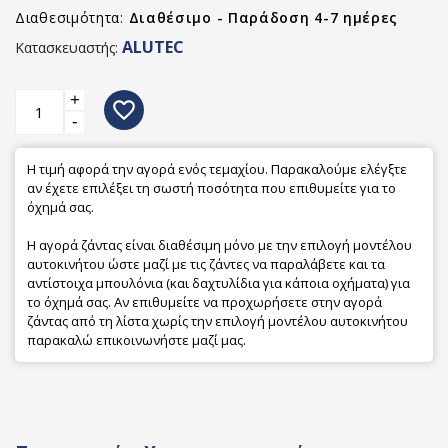
Διαθεσιμότητα:
Διαθέσιμο - Παράδοση 4-7 ημέρες
ALUTEC
Κατασκευαστής:
+
favorite_border
-
Η τιμή αφορά την αγορά ενός τεμαχίου. Παρακαλούμε ελέγξτε
αν έχετε επιλέξει τη σωστή ποσότητα που επιθυμείτε για το
όχημά σας.
Η αγορά ζάντας είναι διαθέσιμη μόνο με την επιλογή μοντέλου
αυτοκινήτου ώστε μαζί με τις ζάντες να παραλάβετε και τα
αντίστοιχα μπουλόνια (και δαχτυλίδια για κάποια οχήματα) για
το όχημά σας. Αν επιθυμείτε να προχωρήσετε στην αγορά
ζάντας από τη λίστα χωρίς την επιλογή μοντέλου αυτοκινήτου
παρακαλώ επικοινωνήστε μαζί μας.