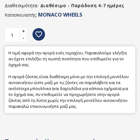
Διαθεσιμότητα:
Διαθέσιμο - Παράδοση 4-7 ημέρες
MONACO WHEELS
Κατασκευαστής:
+
favorite_border
-
Η τιμή αφορά την αγορά ενός τεμαχίου. Παρακαλούμε ελέγξτε
αν έχετε επιλέξει τη σωστή ποσότητα που επιθυμείτε για το
όχημά σας.
Η αγορά ζάντας είναι διαθέσιμη μόνο με την επιλογή μοντέλου
αυτοκινήτου ώστε μαζί με τις ζάντες να παραλάβετε και τα
αντίστοιχα μπουλόνια (και δαχτυλίδια για κάποια οχήματα) για
το όχημά σας. Αν επιθυμείτε να προχωρήσετε στην αγορά
ζάντας από τη λίστα χωρίς την επιλογή μοντέλου αυτοκινήτου
παρακαλώ επικοινωνήστε μαζί μας.