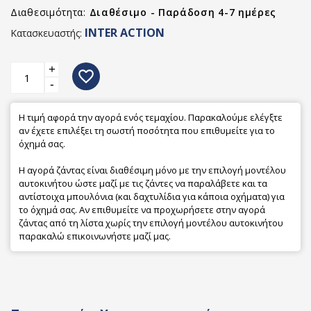
Διαθεσιμότητα:
Διαθέσιμο - Παράδοση 4-7 ημέρες
INTER ACTION
Κατασκευαστής:
+
favorite_border
-
Η τιμή αφορά την αγορά ενός τεμαχίου. Παρακαλούμε ελέγξτε
αν έχετε επιλέξει τη σωστή ποσότητα που επιθυμείτε για το
όχημά σας.
Η αγορά ζάντας είναι διαθέσιμη μόνο με την επιλογή μοντέλου
αυτοκινήτου ώστε μαζί με τις ζάντες να παραλάβετε και τα
αντίστοιχα μπουλόνια (και δαχτυλίδια για κάποια οχήματα) για
το όχημά σας. Αν επιθυμείτε να προχωρήσετε στην αγορά
ζάντας από τη λίστα χωρίς την επιλογή μοντέλου αυτοκινήτου
παρακαλώ επικοινωνήστε μαζί μας.