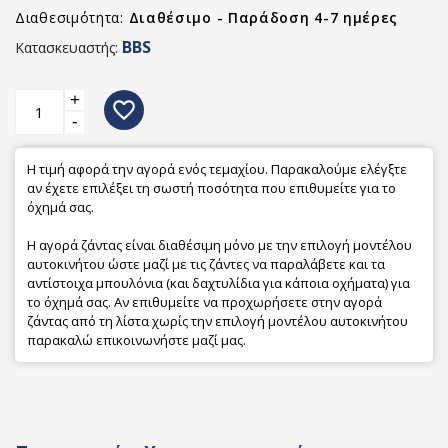
Διαθεσιμότητα:
Διαθέσιμο - Παράδοση 4-7 ημέρες
BBS
Κατασκευαστής:
+
favorite_border
-
Η τιμή αφορά την αγορά ενός τεμαχίου. Παρακαλούμε ελέγξτε
αν έχετε επιλέξει τη σωστή ποσότητα που επιθυμείτε για το
όχημά σας.
Η αγορά ζάντας είναι διαθέσιμη μόνο με την επιλογή μοντέλου
αυτοκινήτου ώστε μαζί με τις ζάντες να παραλάβετε και τα
αντίστοιχα μπουλόνια (και δαχτυλίδια για κάποια οχήματα) για
το όχημά σας. Αν επιθυμείτε να προχωρήσετε στην αγορά
ζάντας από τη λίστα χωρίς την επιλογή μοντέλου αυτοκινήτου
παρακαλώ επικοινωνήστε μαζί μας.