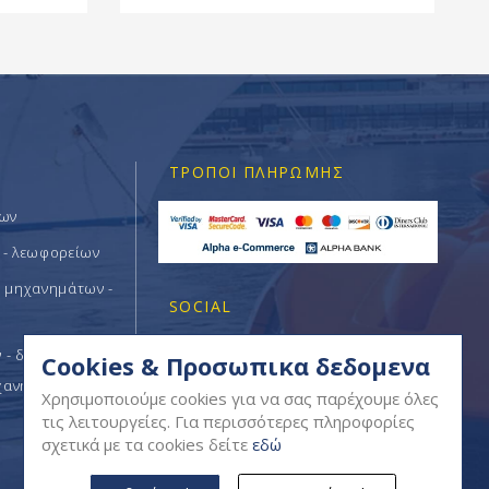
ΤΡΌΠΟΙ ΠΛΗΡΩΜΉΣ
των
 - λεωφορείων
ν μηχανημάτων -
SOCIAL
- δομικών -
Cookies & Προσωπικα δεδομενα
χανημάτων
Χρησιμοποιούμε cookies για να σας παρέχουμε όλες
τις λειτουργείες. Για περισσότερες πληροφορίες
σχετικά με τα cookies δείτε
εδώ