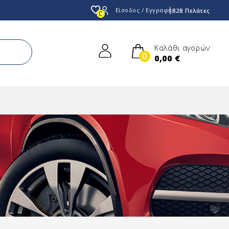
favorite_border
Είσοδος / Εγγραφή
B2B Πελάτες
0
Καλάθι αγορών
0
0,00 €