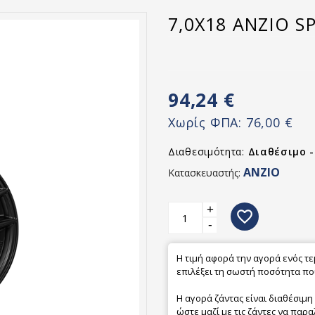
7,0X18 ANZIO SP
94,24 €
Χωρίς ΦΠΑ:
76,00 €
Διαθεσιμότητα:
Διαθέσιμο 
ANZIO
Κατασκευαστής:
+
favorite_border
-
Η τιμή αφορά την αγορά ενός τ
επιλέξει τη σωστή ποσότητα που
Η αγορά ζάντας είναι διαθέσιμη
ώστε μαζί με τις ζάντες να παρα