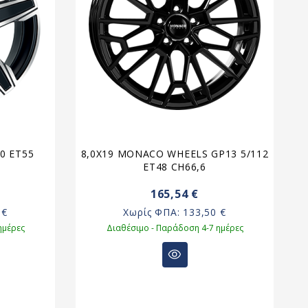
30 ET55
8,0X19 MONACO WHEELS GP13 5/112
ET48 CH66,6
165,54 €
 €
Χωρίς ΦΠΑ:
133,50 €
ημέρες
Διαθέσιμο - Παράδοση 4-7 ημέρες