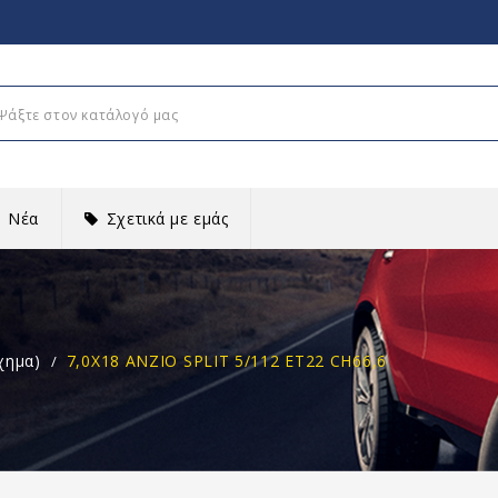
Νέα
Σχετικά με εμάς
χημα)
7,0X18 ANZIO SPLIT 5/112 ET22 CH66,6