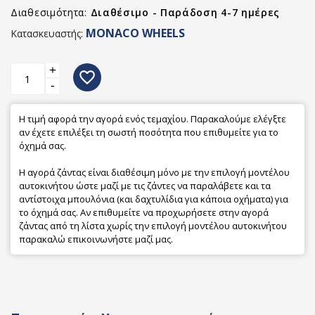
Διαθεσιμότητα:
Διαθέσιμο - Παράδοση 4-7 ημέρες
MONACO WHEELS
Κατασκευαστής:
+
favorite_border
-
Η τιμή αφορά την αγορά ενός τεμαχίου. Παρακαλούμε ελέγξτε
αν έχετε επιλέξει τη σωστή ποσότητα που επιθυμείτε για το
όχημά σας.
Η αγορά ζάντας είναι διαθέσιμη μόνο με την επιλογή μοντέλου
αυτοκινήτου ώστε μαζί με τις ζάντες να παραλάβετε και τα
αντίστοιχα μπουλόνια (και δαχτυλίδια για κάποια οχήματα) για
το όχημά σας. Αν επιθυμείτε να προχωρήσετε στην αγορά
ζάντας από τη λίστα χωρίς την επιλογή μοντέλου αυτοκινήτου
παρακαλώ επικοινωνήστε μαζί μας.