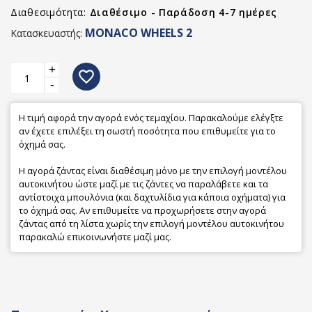
Διαθεσιμότητα:
Διαθέσιμο - Παράδοση 4-7 ημέρες
MONACO WHEELS 2
Κατασκευαστής:
+
favorite_border
-
Η τιμή αφορά την αγορά ενός τεμαχίου. Παρακαλούμε ελέγξτε
αν έχετε επιλέξει τη σωστή ποσότητα που επιθυμείτε για το
όχημά σας.
Η αγορά ζάντας είναι διαθέσιμη μόνο με την επιλογή μοντέλου
αυτοκινήτου ώστε μαζί με τις ζάντες να παραλάβετε και τα
αντίστοιχα μπουλόνια (και δαχτυλίδια για κάποια οχήματα) για
το όχημά σας. Αν επιθυμείτε να προχωρήσετε στην αγορά
ζάντας από τη λίστα χωρίς την επιλογή μοντέλου αυτοκινήτου
παρακαλώ επικοινωνήστε μαζί μας.