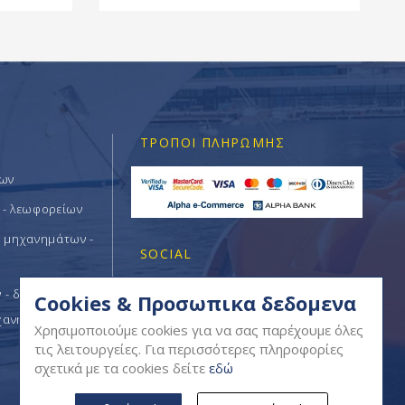
ΤΡΌΠΟΙ ΠΛΗΡΩΜΉΣ
των
 - λεωφορείων
ν μηχανημάτων -
SOCIAL
- δομικών -
Cookies & Προσωπικα δεδομενα
χανημάτων
Χρησιμοποιούμε cookies για να σας παρέχουμε όλες
τις λειτουργείες. Για περισσότερες πληροφορίες
σχετικά με τα cookies δείτε
εδώ