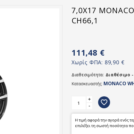
7,0X17 MONACO 
CH66,1
111,48 €
Χωρίς ΦΠΑ:
89,90 €
Διαθεσιμότητα:
Διαθέσιμο 
MONACO WH
Κατασκευαστής:
+
favorite_border
-
Η τιμή αφορά την αγορά ενός τ
επιλέξει τη σωστή ποσότητα που