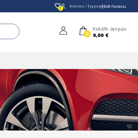
favorite_border
Είσοδος / Εγγραφή
B2B Πελάτες
0
Καλάθι αγορών
0
0,00 €