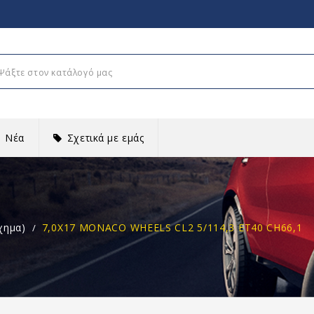
Νέα
Σχετικά με εμάς
χημα)
7,0X17 MONACO WHEELS CL2 5/114,3 ET40 CH66,1