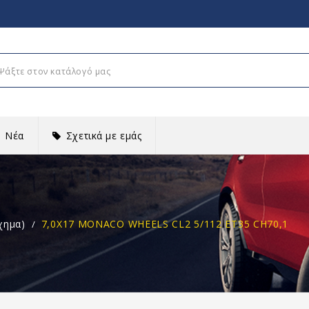
Νέα
Σχετικά με εμάς
χημα)
7,0X17 MONACO WHEELS CL2 5/112 ET35 CH70,1