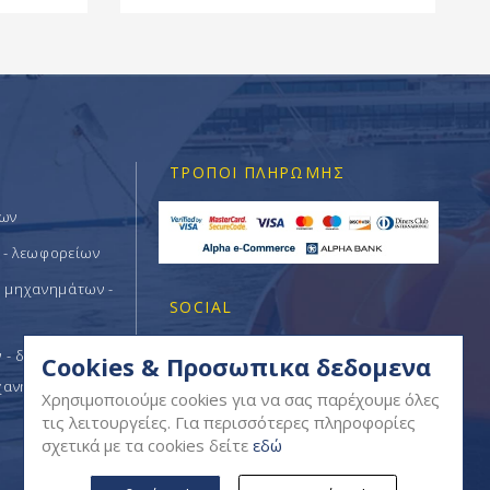
ΤΡΌΠΟΙ ΠΛΗΡΩΜΉΣ
των
 - λεωφορείων
ν μηχανημάτων -
SOCIAL
- δομικών -
Cookies & Προσωπικα δεδομενα
χανημάτων
Χρησιμοποιούμε cookies για να σας παρέχουμε όλες
τις λειτουργείες. Για περισσότερες πληροφορίες
σχετικά με τα cookies δείτε
εδώ