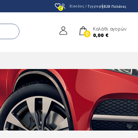
favorite_border
Είσοδος / Εγγραφή
B2B Πελάτες
0
Καλάθι αγορών
0
0,00 €