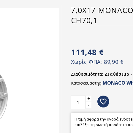
7,0X17 MONACO
CH70,1
111,48 €
Χωρίς ΦΠΑ:
89,90 €
Διαθεσιμότητα:
Διαθέσιμο 
MONACO WH
Κατασκευαστής:
+
favorite_border
-
Η τιμή αφορά την αγορά ενός τ
επιλέξει τη σωστή ποσότητα που