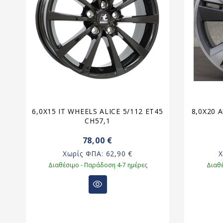
08
6,0X15 IT WHEELS ALICE 5/112 ET45
8,0X20 
CH57,1
78,00 €
Χωρίς ΦΠΑ:
62,90 €
Διαθέσιμο - Παράδοση 4-7 ημέρες
Διαθέ