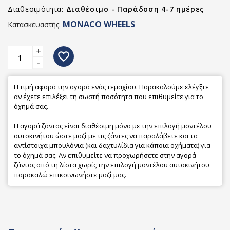
Διαθεσιμότητα:
Διαθέσιμο - Παράδοση 4-7 ημέρες
MONACO WHEELS
Κατασκευαστής:
+
favorite_border
-
Η τιμή αφορά την αγορά ενός τεμαχίου. Παρακαλούμε ελέγξτε
αν έχετε επιλέξει τη σωστή ποσότητα που επιθυμείτε για το
όχημά σας.
Η αγορά ζάντας είναι διαθέσιμη μόνο με την επιλογή μοντέλου
αυτοκινήτου ώστε μαζί με τις ζάντες να παραλάβετε και τα
αντίστοιχα μπουλόνια (και δαχτυλίδια για κάποια οχήματα) για
το όχημά σας. Αν επιθυμείτε να προχωρήσετε στην αγορά
ζάντας από τη λίστα χωρίς την επιλογή μοντέλου αυτοκινήτου
παρακαλώ επικοινωνήστε μαζί μας.