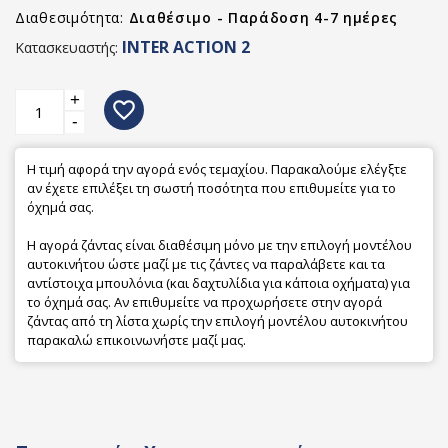
Διαθεσιμότητα:
Διαθέσιμο - Παράδοση 4-7 ημέρες
INTER ACTION 2
Κατασκευαστής:
+
favorite_border
-
Η τιμή αφορά την αγορά ενός τεμαχίου. Παρακαλούμε ελέγξτε
αν έχετε επιλέξει τη σωστή ποσότητα που επιθυμείτε για το
όχημά σας.
Η αγορά ζάντας είναι διαθέσιμη μόνο με την επιλογή μοντέλου
αυτοκινήτου ώστε μαζί με τις ζάντες να παραλάβετε και τα
αντίστοιχα μπουλόνια (και δαχτυλίδια για κάποια οχήματα) για
το όχημά σας. Αν επιθυμείτε να προχωρήσετε στην αγορά
ζάντας από τη λίστα χωρίς την επιλογή μοντέλου αυτοκινήτου
παρακαλώ επικοινωνήστε μαζί μας.