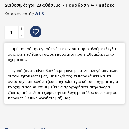
Διαθεσιμότητα:
Διαθέσιμο - Παράδοση 4-7 ημέρες
ATS
Κατασκευαστής:
+
favorite_border
-
Η τιμή αφορά την αγορά ενός τεμαχίου. Παρακαλούμε ελέγξτε
αν έχετε επιλέξει τη σωστή ποσότητα που επιθυμείτε για το
όχημά σας.
Η αγορά ζάντας είναι διαθέσιμη μόνο με την επιλογή μοντέλου
αυτοκινήτου ώστε μαζί με τις ζάντες να παραλάβετε και τα
αντίστοιχα μπουλόνια (και δαχτυλίδια για κάποια οχήματα) για
το όχημά σας. Αν επιθυμείτε να προχωρήσετε στην αγορά
ζάντας από τη λίστα χωρίς την επιλογή μοντέλου αυτοκινήτου
παρακαλώ επικοινωνήστε μαζί μας.