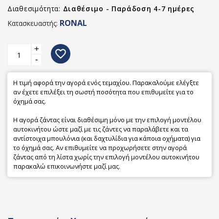
Διαθεσιμότητα:
Διαθέσιμο - Παράδοση 4-7 ημέρες
RONAL
Κατασκευαστής:
+
favorite_border
-
Η τιμή αφορά την αγορά ενός τεμαχίου. Παρακαλούμε ελέγξτε
αν έχετε επιλέξει τη σωστή ποσότητα που επιθυμείτε για το
όχημά σας.
Η αγορά ζάντας είναι διαθέσιμη μόνο με την επιλογή μοντέλου
αυτοκινήτου ώστε μαζί με τις ζάντες να παραλάβετε και τα
αντίστοιχα μπουλόνια (και δαχτυλίδια για κάποια οχήματα) για
το όχημά σας. Αν επιθυμείτε να προχωρήσετε στην αγορά
ζάντας από τη λίστα χωρίς την επιλογή μοντέλου αυτοκινήτου
παρακαλώ επικοινωνήστε μαζί μας.