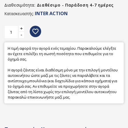
Διαθεσιμότητα:
Διαθέσιμο - Παράδοση 4-7 ημέρες
INTER ACTION
Κατασκευαστής:
+
favorite_border
-
Η τιμή αφορά την αγορά ενός τεμαχίου. Παρακαλούμε ελέγξτε
αν έχετε επιλέξει τη σωστή ποσότητα που επιθυμείτε για το
όχημά σας.
Η αγορά ζάντας είναι διαθέσιμη μόνο με την επιλογή μοντέλου
αυτοκινήτου ώστε μαζί με τις ζάντες να παραλάβετε και τα
αντίστοιχα μπουλόνια (και δαχτυλίδια για κάποια οχήματα) για
το όχημά σας. Αν επιθυμείτε να προχωρήσετε στην αγορά
ζάντας από τη λίστα χωρίς την επιλογή μοντέλου αυτοκινήτου
παρακαλώ επικοινωνήστε μαζί μας.