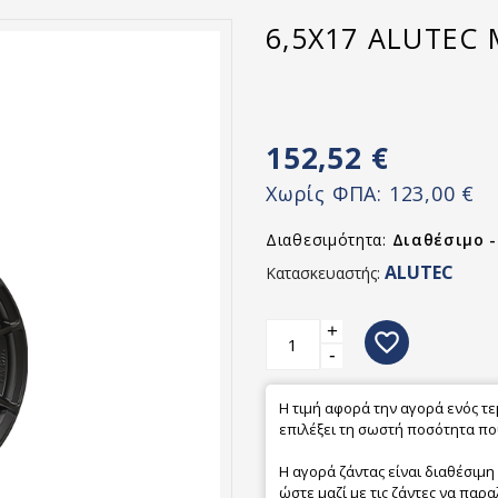
6,5X17 ALUTEC 
152,52 €
Χωρίς ΦΠΑ:
123,00 €
Διαθεσιμότητα:
Διαθέσιμο 
ALUTEC
Κατασκευαστής:
+
favorite_border
-
Η τιμή αφορά την αγορά ενός τ
επιλέξει τη σωστή ποσότητα που
Η αγορά ζάντας είναι διαθέσιμη
ώστε μαζί με τις ζάντες να παρα