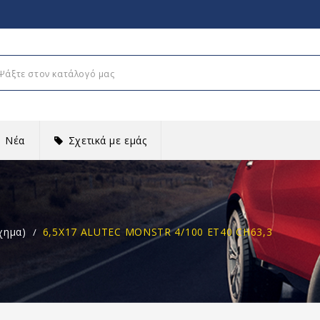
Νέα
Σχετικά με εμάς
χημα)
6,5X17 ALUTEC MONSTR 4/100 ET40 CH63,3