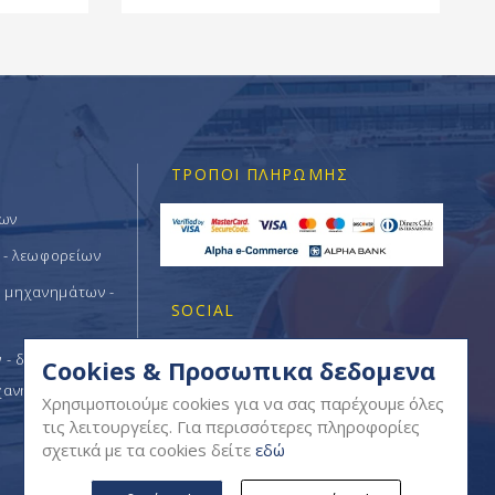
ΤΡΌΠΟΙ ΠΛΗΡΩΜΉΣ
των
 - λεωφορείων
ν μηχανημάτων -
SOCIAL
- δομικών -
Cookies & Προσωπικα δεδομενα
χανημάτων
Χρησιμοποιούμε cookies για να σας παρέχουμε όλες
τις λειτουργείες. Για περισσότερες πληροφορίες
σχετικά με τα cookies δείτε
εδώ