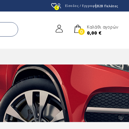
favorite_border
Είσοδος / Εγγραφή
B2B Πελάτες
0
Καλάθι αγορών
0
0,00 €