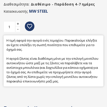
Διαθεσιμότητα:
Διαθέσιμο - Παράδοση 4-7 ημέρες
MW STEEL
Κατασκευαστής:
+
favorite_border
-
Η τιμή αφορά την αγορά ενός τεμαχίου. Παρακαλούμε ελέγξτε
αν έχετε επιλέξει τη σωστή ποσότητα που επιθυμείτε για το
όχημά σας.
Η αγορά ζάντας είναι διαθέσιμη μόνο με την επιλογή μοντέλου
αυτοκινήτου ώστε μαζί με τις ζάντες να παραλάβετε και τα
αντίστοιχα μπουλόνια (και δαχτυλίδια για κάποια οχήματα) για
το όχημά σας. Αν επιθυμείτε να προχωρήσετε στην αγορά
ζάντας από τη λίστα χωρίς την επιλογή μοντέλου αυτοκινήτου
παρακαλώ επικοινωνήστε μαζί μας.