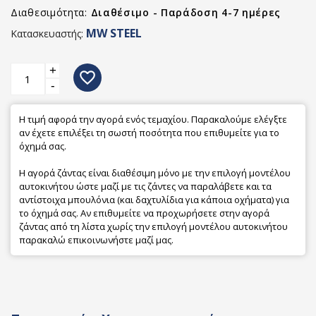
Διαθεσιμότητα:
Διαθέσιμο - Παράδοση 4-7 ημέρες
MW STEEL
Κατασκευαστής:
+
favorite_border
-
Η τιμή αφορά την αγορά ενός τεμαχίου. Παρακαλούμε ελέγξτε
αν έχετε επιλέξει τη σωστή ποσότητα που επιθυμείτε για το
όχημά σας.
Η αγορά ζάντας είναι διαθέσιμη μόνο με την επιλογή μοντέλου
αυτοκινήτου ώστε μαζί με τις ζάντες να παραλάβετε και τα
αντίστοιχα μπουλόνια (και δαχτυλίδια για κάποια οχήματα) για
το όχημά σας. Αν επιθυμείτε να προχωρήσετε στην αγορά
ζάντας από τη λίστα χωρίς την επιλογή μοντέλου αυτοκινήτου
παρακαλώ επικοινωνήστε μαζί μας.