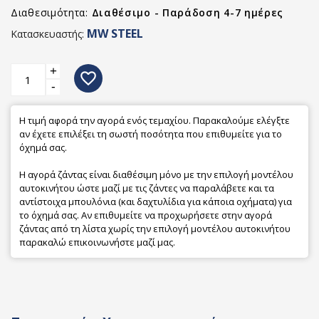
Διαθεσιμότητα:
Διαθέσιμο - Παράδοση 4-7 ημέρες
MW STEEL
Κατασκευαστής:
+
favorite_border
-
Η τιμή αφορά την αγορά ενός τεμαχίου. Παρακαλούμε ελέγξτε
αν έχετε επιλέξει τη σωστή ποσότητα που επιθυμείτε για το
όχημά σας.
Η αγορά ζάντας είναι διαθέσιμη μόνο με την επιλογή μοντέλου
αυτοκινήτου ώστε μαζί με τις ζάντες να παραλάβετε και τα
αντίστοιχα μπουλόνια (και δαχτυλίδια για κάποια οχήματα) για
το όχημά σας. Αν επιθυμείτε να προχωρήσετε στην αγορά
ζάντας από τη λίστα χωρίς την επιλογή μοντέλου αυτοκινήτου
παρακαλώ επικοινωνήστε μαζί μας.