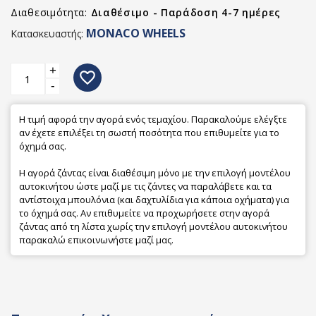
Διαθεσιμότητα:
Διαθέσιμο - Παράδοση 4-7 ημέρες
MONACO WHEELS
Κατασκευαστής:
+
favorite_border
-
Η τιμή αφορά την αγορά ενός τεμαχίου. Παρακαλούμε ελέγξτε
αν έχετε επιλέξει τη σωστή ποσότητα που επιθυμείτε για το
όχημά σας.
Η αγορά ζάντας είναι διαθέσιμη μόνο με την επιλογή μοντέλου
αυτοκινήτου ώστε μαζί με τις ζάντες να παραλάβετε και τα
αντίστοιχα μπουλόνια (και δαχτυλίδια για κάποια οχήματα) για
το όχημά σας. Αν επιθυμείτε να προχωρήσετε στην αγορά
ζάντας από τη λίστα χωρίς την επιλογή μοντέλου αυτοκινήτου
παρακαλώ επικοινωνήστε μαζί μας.