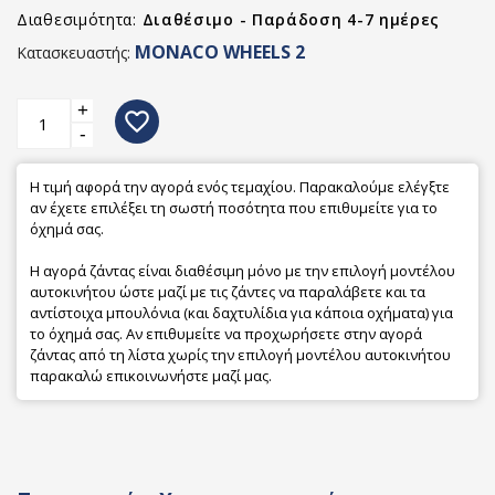
Διαθεσιμότητα:
Διαθέσιμο - Παράδοση 4-7 ημέρες
MONACO WHEELS 2
Κατασκευαστής:
+
favorite_border
-
Η τιμή αφορά την αγορά ενός τεμαχίου. Παρακαλούμε ελέγξτε
αν έχετε επιλέξει τη σωστή ποσότητα που επιθυμείτε για το
όχημά σας.
Η αγορά ζάντας είναι διαθέσιμη μόνο με την επιλογή μοντέλου
αυτοκινήτου ώστε μαζί με τις ζάντες να παραλάβετε και τα
αντίστοιχα μπουλόνια (και δαχτυλίδια για κάποια οχήματα) για
το όχημά σας. Αν επιθυμείτε να προχωρήσετε στην αγορά
ζάντας από τη λίστα χωρίς την επιλογή μοντέλου αυτοκινήτου
παρακαλώ επικοινωνήστε μαζί μας.