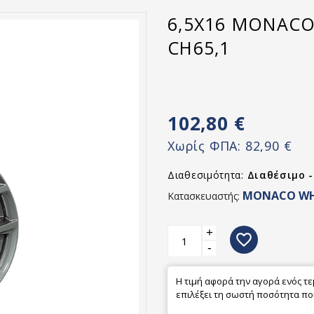
6,5X16 MONACO
CH65,1
102,80 €
Χωρίς ΦΠΑ:
82,90 €
Διαθεσιμότητα:
Διαθέσιμο 
MONACO WH
Κατασκευαστής:
+
favorite_border
-
Η τιμή αφορά την αγορά ενός τ
επιλέξει τη σωστή ποσότητα που