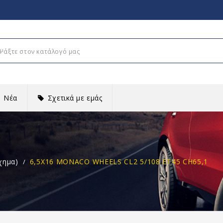
Νέα
Σχετικά με εμάς
χημα)
6,5X16 MONACO WHEELS CL2 5/108 ET45 CH65,1