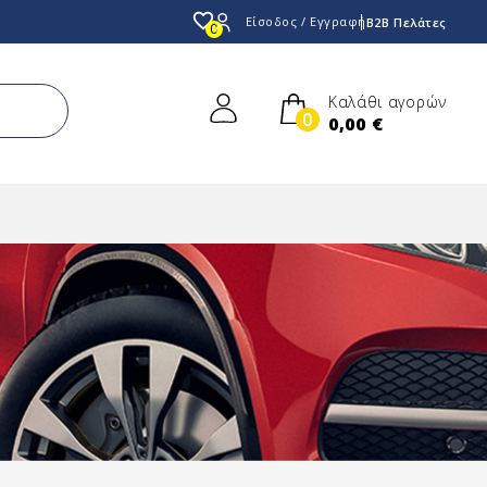
favorite_border
Είσοδος / Εγγραφή
B2B Πελάτες
0
Καλάθι αγορών
0
0,00 €