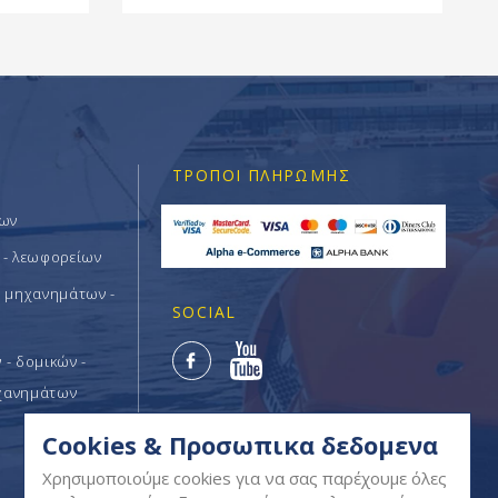
ΤΡΌΠΟΙ ΠΛΗΡΩΜΉΣ
των
 - λεωφορείων
ν μηχανημάτων -
SOCIAL
- δομικών -
χανημάτων
Cookies & Προσωπικα δεδομενα
Χρησιμοποιούμε cookies για να σας παρέχουμε όλες