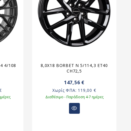
4 4/108
8,0X18 BORBET N 5/114,3 ET40
8
CH72,5
147,56 €
€
Χωρίς ΦΠΑ:
119,00 €
ημέρες
Διαθέσιμο - Παράδοση 4-7 ημέρες