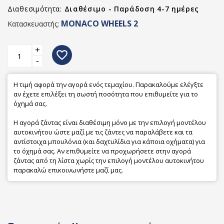
Διαθεσιμότητα:
Διαθέσιμο - Παράδοση 4-7 ημέρες
MONACO WHEELS 2
Κατασκευαστής:
+
favorite_border
-
Η τιμή αφορά την αγορά ενός τεμαχίου. Παρακαλούμε ελέγξτε
αν έχετε επιλέξει τη σωστή ποσότητα που επιθυμείτε για το
όχημά σας.
Η αγορά ζάντας είναι διαθέσιμη μόνο με την επιλογή μοντέλου
αυτοκινήτου ώστε μαζί με τις ζάντες να παραλάβετε και τα
αντίστοιχα μπουλόνια (και δαχτυλίδια για κάποια οχήματα) για
το όχημά σας. Αν επιθυμείτε να προχωρήσετε στην αγορά
ζάντας από τη λίστα χωρίς την επιλογή μοντέλου αυτοκινήτου
παρακαλώ επικοινωνήστε μαζί μας.