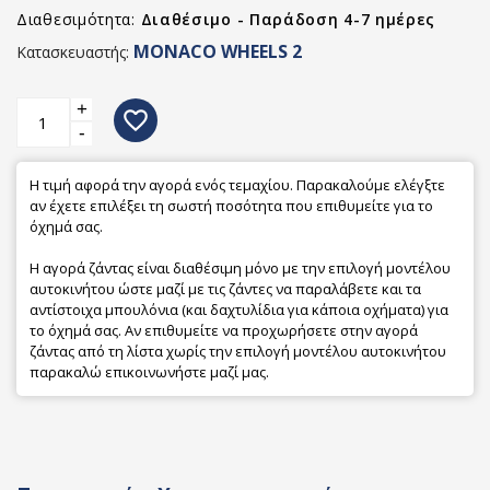
Διαθεσιμότητα:
Διαθέσιμο - Παράδοση 4-7 ημέρες
MONACO WHEELS 2
Κατασκευαστής:
+
favorite_border
-
Η τιμή αφορά την αγορά ενός τεμαχίου. Παρακαλούμε ελέγξτε
αν έχετε επιλέξει τη σωστή ποσότητα που επιθυμείτε για το
όχημά σας.
Η αγορά ζάντας είναι διαθέσιμη μόνο με την επιλογή μοντέλου
αυτοκινήτου ώστε μαζί με τις ζάντες να παραλάβετε και τα
αντίστοιχα μπουλόνια (και δαχτυλίδια για κάποια οχήματα) για
το όχημά σας. Αν επιθυμείτε να προχωρήσετε στην αγορά
ζάντας από τη λίστα χωρίς την επιλογή μοντέλου αυτοκινήτου
παρακαλώ επικοινωνήστε μαζί μας.