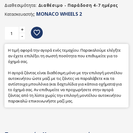
Διαθεσιμότητα:
Διαθέσιμο - Παράδοση 4-7 ημέρες
MONACO WHEELS 2
Κατασκευαστής:
+
favorite_border
-
Η τιμή αφορά την αγορά ενός τεμαχίου. Παρακαλούμε ελέγξτε
αν έχετε επιλέξει τη σωστή ποσότητα που επιθυμείτε για το
όχημά σας.
Η αγορά ζάντας είναι διαθέσιμη μόνο με την επιλογή μοντέλου
αυτοκινήτου ώστε μαζί με τις ζάντες να παραλάβετε και τα
αντίστοιχα μπουλόνια (και δαχτυλίδια για κάποια οχήματα) για
το όχημά σας. Αν επιθυμείτε να προχωρήσετε στην αγορά
ζάντας από τη λίστα χωρίς την επιλογή μοντέλου αυτοκινήτου
παρακαλώ επικοινωνήστε μαζί μας.