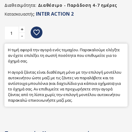
Διαθεσιμότητα:
Διαθέσιμο - Παράδοση 4-7 ημέρες
INTER ACTION 2
Κατασκευαστής:
+
favorite_border
-
Η τιμή αφορά την αγορά ενός τεμαχίου. Παρακαλούμε ελέγξτε
αν έχετε επιλέξει τη σωστή ποσότητα που επιθυμείτε για το
όχημά σας.
Η αγορά ζάντας είναι διαθέσιμη μόνο με την επιλογή μοντέλου
αυτοκινήτου ώστε μαζί με τις ζάντες να παραλάβετε και τα
αντίστοιχα μπουλόνια (και δαχτυλίδια για κάποια οχήματα) για
το όχημά σας. Αν επιθυμείτε να προχωρήσετε στην αγορά
ζάντας από τη λίστα χωρίς την επιλογή μοντέλου αυτοκινήτου
παρακαλώ επικοινωνήστε μαζί μας.