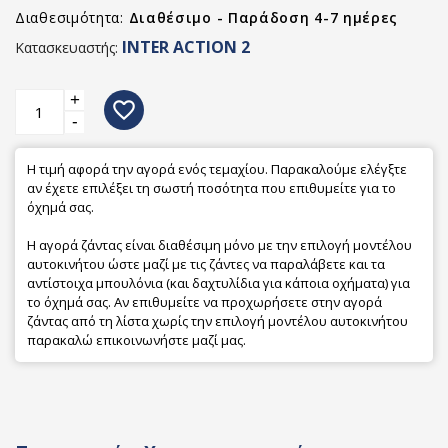
Διαθεσιμότητα:
Διαθέσιμο - Παράδοση 4-7 ημέρες
INTER ACTION 2
Κατασκευαστής:
+
favorite_border
-
Η τιμή αφορά την αγορά ενός τεμαχίου. Παρακαλούμε ελέγξτε
αν έχετε επιλέξει τη σωστή ποσότητα που επιθυμείτε για το
όχημά σας.
Η αγορά ζάντας είναι διαθέσιμη μόνο με την επιλογή μοντέλου
αυτοκινήτου ώστε μαζί με τις ζάντες να παραλάβετε και τα
αντίστοιχα μπουλόνια (και δαχτυλίδια για κάποια οχήματα) για
το όχημά σας. Αν επιθυμείτε να προχωρήσετε στην αγορά
ζάντας από τη λίστα χωρίς την επιλογή μοντέλου αυτοκινήτου
παρακαλώ επικοινωνήστε μαζί μας.