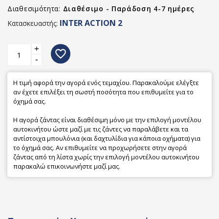
Διαθεσιμότητα:
Διαθέσιμο - Παράδοση 4-7 ημέρες
INTER ACTION 2
Κατασκευαστής:
+
favorite_border
-
Η τιμή αφορά την αγορά ενός τεμαχίου. Παρακαλούμε ελέγξτε
αν έχετε επιλέξει τη σωστή ποσότητα που επιθυμείτε για το
όχημά σας.
Η αγορά ζάντας είναι διαθέσιμη μόνο με την επιλογή μοντέλου
αυτοκινήτου ώστε μαζί με τις ζάντες να παραλάβετε και τα
αντίστοιχα μπουλόνια (και δαχτυλίδια για κάποια οχήματα) για
το όχημά σας. Αν επιθυμείτε να προχωρήσετε στην αγορά
ζάντας από τη λίστα χωρίς την επιλογή μοντέλου αυτοκινήτου
παρακαλώ επικοινωνήστε μαζί μας.