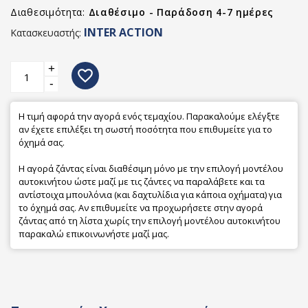
Διαθεσιμότητα:
Διαθέσιμο - Παράδοση 4-7 ημέρες
INTER ACTION
Κατασκευαστής:
+
favorite_border
-
Η τιμή αφορά την αγορά ενός τεμαχίου. Παρακαλούμε ελέγξτε
αν έχετε επιλέξει τη σωστή ποσότητα που επιθυμείτε για το
όχημά σας.
Η αγορά ζάντας είναι διαθέσιμη μόνο με την επιλογή μοντέλου
αυτοκινήτου ώστε μαζί με τις ζάντες να παραλάβετε και τα
αντίστοιχα μπουλόνια (και δαχτυλίδια για κάποια οχήματα) για
το όχημά σας. Αν επιθυμείτε να προχωρήσετε στην αγορά
ζάντας από τη λίστα χωρίς την επιλογή μοντέλου αυτοκινήτου
παρακαλώ επικοινωνήστε μαζί μας.