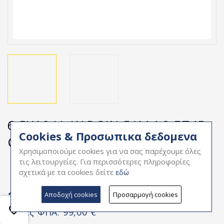
6,5X16 IA KARGIN 5/114,3 ET45
Cookies & Προσωπικα δεδομενα
CH66,1 1000KG
Χρησιμοποιούμε cookies για να σας παρέχουμε όλες
τις λειτουργείες. Για περισσότερες πληροφορίες
σχετικά με τα cookies δείτε
εδώ
122,76 €
Αποδοχή cookies
Προσαρμογή cookies
0
favorite_border
Χωρίς ΦΠΑ:
99,00 €