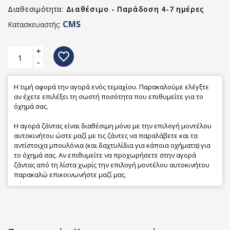
Διαθεσιμότητα:
Διαθέσιμο - Παράδοση 4-7 ημέρες
CMS
Κατασκευαστής:
+
favorite_border
-
Η τιμή αφορά την αγορά ενός τεμαχίου. Παρακαλούμε ελέγξτε
αν έχετε επιλέξει τη σωστή ποσότητα που επιθυμείτε για το
όχημά σας.
Η αγορά ζάντας είναι διαθέσιμη μόνο με την επιλογή μοντέλου
αυτοκινήτου ώστε μαζί με τις ζάντες να παραλάβετε και τα
αντίστοιχα μπουλόνια (και δαχτυλίδια για κάποια οχήματα) για
το όχημά σας. Αν επιθυμείτε να προχωρήσετε στην αγορά
ζάντας από τη λίστα χωρίς την επιλογή μοντέλου αυτοκινήτου
παρακαλώ επικοινωνήστε μαζί μας.