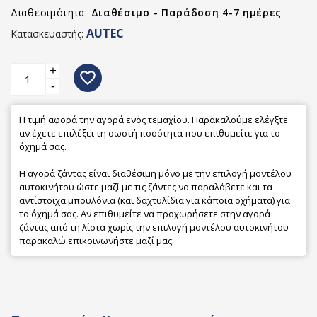
Διαθεσιμότητα:
Διαθέσιμο - Παράδοση 4-7 ημέρες
AUTEC
Κατασκευαστής:
+
favorite_border
-
Η τιμή αφορά την αγορά ενός τεμαχίου. Παρακαλούμε ελέγξτε
αν έχετε επιλέξει τη σωστή ποσότητα που επιθυμείτε για το
όχημά σας.
Η αγορά ζάντας είναι διαθέσιμη μόνο με την επιλογή μοντέλου
αυτοκινήτου ώστε μαζί με τις ζάντες να παραλάβετε και τα
αντίστοιχα μπουλόνια (και δαχτυλίδια για κάποια οχήματα) για
το όχημά σας. Αν επιθυμείτε να προχωρήσετε στην αγορά
ζάντας από τη λίστα χωρίς την επιλογή μοντέλου αυτοκινήτου
παρακαλώ επικοινωνήστε μαζί μας.