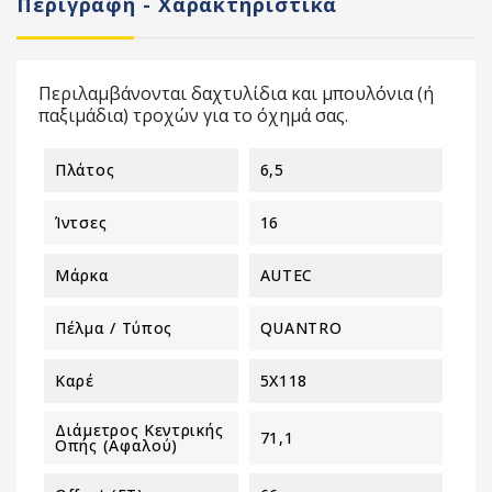
Περιγραφή - Χαρακτηριστικά
Περιλαμβάνονται δαχτυλίδια και μπουλόνια (ή
παξιμάδια) τροχών για το όχημά σας.
Πλάτος
6,5
Ίντσες
16
Μάρκα
AUTEC
Πέλμα / Τύπος
QUANTRO
Καρέ
5X118
Διάμετρος Κεντρικής
71,1
Οπής (αφαλού)