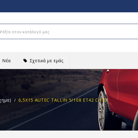
Νέα
Σχετικά με εμάς
χημα)
6,5X15 AUTEC TALLIN 5/108 ET42 CH70