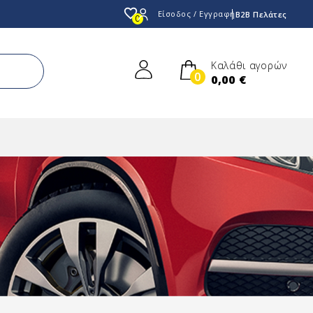
favorite_border
Είσοδος / Εγγραφή
B2B Πελάτες
0
Καλάθι αγορών
0
0,00 €