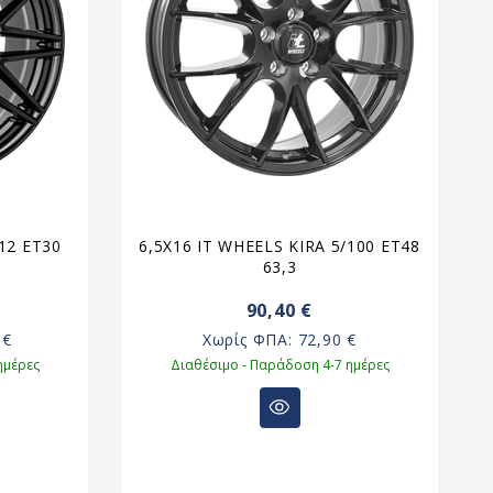
12 ET30
6,5X16 IT WHEELS KIRA 5/100 ET48
6
63,3
90,40 €
 €
Χωρίς ΦΠΑ:
72,90 €
ημέρες
Διαθέσιμο - Παράδοση 4-7 ημέρες