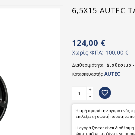
6,5X15 AUTEC T
124,00 €
Χωρίς ΦΠΑ:
100,00 €
Διαθεσιμότητα:
Διαθέσιμο 
AUTEC
Κατασκευαστής:
+
favorite_border
-
Η τιμή αφορά την αγορά ενός τ
επιλέξει τη σωστή ποσότητα που
Η αγορά ζάντας είναι διαθέσιμη
ώστε μαζί με τις ζάντες να παρα