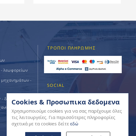
ΤΡΌΠΟΙ ΠΛΗΡΩΜΉΣ
των
 - λεωφορείων
ν μηχανημάτων -
SOCIAL
- δομικών -
Cookies & Προσωπικα δεδομενα
χανημάτων
Χρησιμοποιούμε cookies για να σας παρέχουμε όλες
τις λειτουργείες. Για περισσότερες πληροφορίες
σχετικά με τα cookies δείτε
εδώ