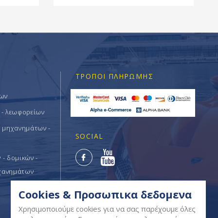
ΤΡΌΠΟΙ ΠΛΗΡΩΜΉΣ
των
 - λεωφορείων
ν μηχανημάτων -
SOCIAL
- δομικών -
χανημάτων
Cookies & Προσωπικα δεδομενα
Χρησιμοποιούμε cookies για να σας παρέχουμε όλες