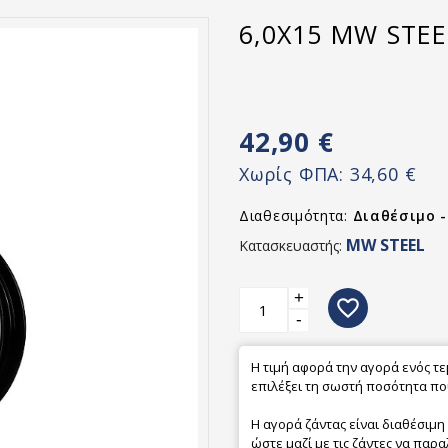
6,0X15 MW STEE
42,90 €
Χωρίς ΦΠΑ:
34,60 €
Διαθεσιμότητα:
Διαθέσιμο 
MW STEEL
Κατασκευαστής:
+
favorite_border
-
Η τιμή αφορά την αγορά ενός τ
επιλέξει τη σωστή ποσότητα που
Η αγορά ζάντας είναι διαθέσιμη
ώστε μαζί με τις ζάντες να παρα