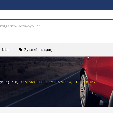
Νέα
Σχετικά με εμάς
χημα)
6,0X15 MW STEEL 15295 5/114,3 ET46 CH67,1