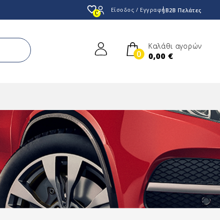
favorite_border
Είσοδος / Εγγραφή
B2B Πελάτες
0
Καλάθι αγορών
0
0,00 €