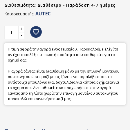
Διαθεσιμότητα:
Διαθέσιμο - Παράδοση 4-7 ημέρες
AUTEC
Κατασκευαστής:
+
favorite_border
-
Η τιμή αφορά την αγορά ενός τεμαχίου. Παρακαλούμε ελέγξτε
αν έχετε επιλέξει τη σωστή ποσότητα που επιθυμείτε για το
όχημά σας.
Η αγορά ζάντας είναι διαθέσιμη μόνο με την επιλογή μοντέλου
αυτοκινήτου ώστε μαζί με τις ζάντες να παραλάβετε και τα
αντίστοιχα μπουλόνια (και δαχτυλίδια για κάποια οχήματα) για
το όχημά σας. Αν επιθυμείτε να προχωρήσετε στην αγορά
ζάντας από τη λίστα χωρίς την επιλογή μοντέλου αυτοκινήτου
παρακαλώ επικοινωνήστε μαζί μας.