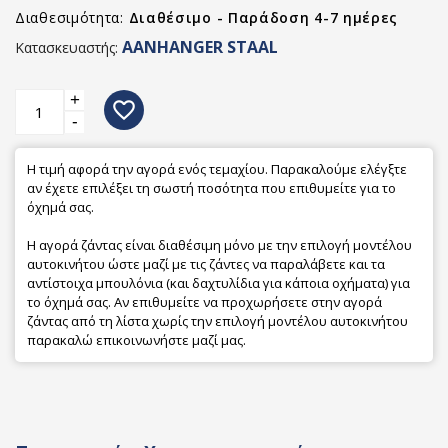
Διαθεσιμότητα:
Διαθέσιμο - Παράδοση 4-7 ημέρες
AANHANGER STAAL
Κατασκευαστής:
+
favorite_border
-
Η τιμή αφορά την αγορά ενός τεμαχίου. Παρακαλούμε ελέγξτε
αν έχετε επιλέξει τη σωστή ποσότητα που επιθυμείτε για το
όχημά σας.
Η αγορά ζάντας είναι διαθέσιμη μόνο με την επιλογή μοντέλου
αυτοκινήτου ώστε μαζί με τις ζάντες να παραλάβετε και τα
αντίστοιχα μπουλόνια (και δαχτυλίδια για κάποια οχήματα) για
το όχημά σας. Αν επιθυμείτε να προχωρήσετε στην αγορά
ζάντας από τη λίστα χωρίς την επιλογή μοντέλου αυτοκινήτου
παρακαλώ επικοινωνήστε μαζί μας.