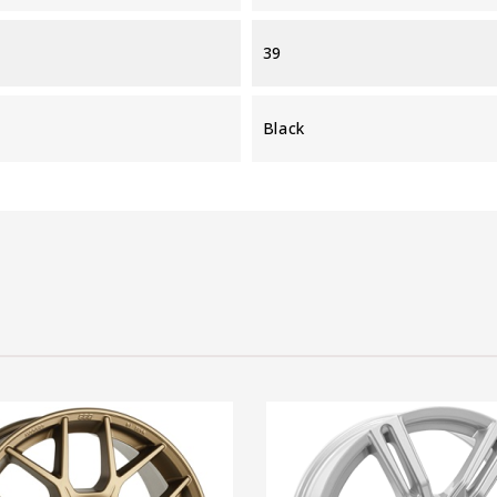
39
Black