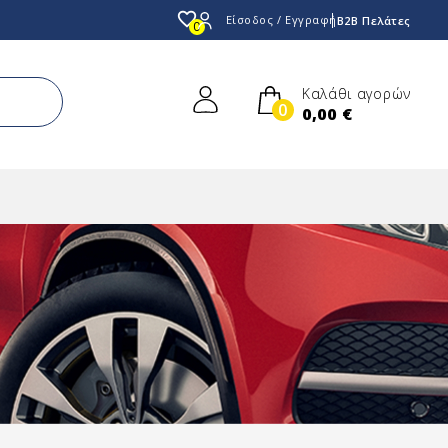
favorite_border
Είσοδος / Εγγραφή
B2B Πελάτες
0
Καλάθι αγορών
0
0,00 €