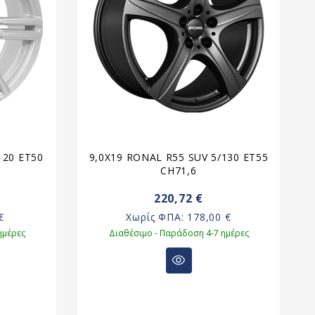
120 ET50
9,0X19 RONAL R55 SUV 5/130 ET55
CH71,6
220,72 €
€
Χωρίς ΦΠΑ:
178,00 €
ημέρες
Διαθέσιμο - Παράδοση 4-7 ημέρες