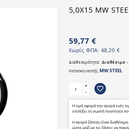
5,0X15 MW STEE
59,77 €
Χωρίς ΦΠΑ:
48,20 €
Διαθεσιμότητα:
Διαθέσιμο 
MW STEEL
Κατασκευαστής:
+
favorite_border
-
Η τιμή αφορά την αγορά ενός τ
επιλέξει τη σωστή ποσότητα που
Η αγορά ζάντας είναι διαθέσιμη
ώστε μαζί με τις ζάντες να παρα