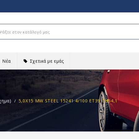
Νέα
Σχετικά με εμάς
χημα)
5,0X15 MW STEEL 15241 4/100 ET39 CH54,1