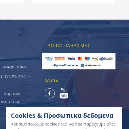
ΤΡΌΠΟΙ ΠΛΗΡΩΜΉΣ
των
 - λεωφορείων
ν μηχανημάτων -
SOCIAL
- δομικών -
χανημάτων
Cookies & Προσωπικα δεδομενα
Χρησιμοποιούμε cookies για να σας παρέχουμε όλες