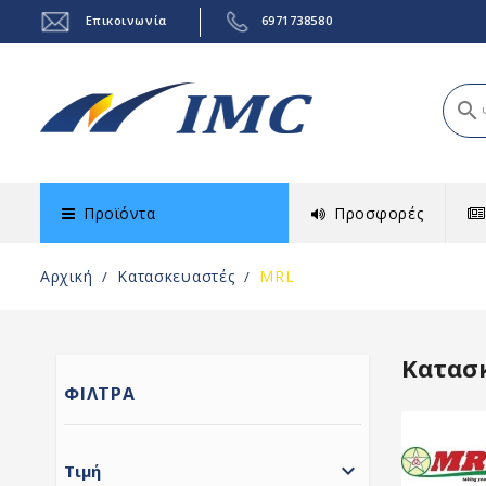
Επικοινωνία
6971738580
search
Προϊόντα
Προσφορές
Αρχική
Κατασκευαστές
MRL
Κατασ
ΦΊΛΤΡΑ

Τιμή