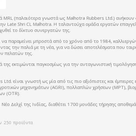
ά MRL (παλαιότερα γνωστά ως Malhotra Rubbers Ltd.) ανήκουν 
ην Late Shri CL Malhotra. Η ταλαντούχα ομάδα εργατών επαγγελ
σχυθεί το δίκτυο συνεργατών της.
να παραμείνει μπροστά από το χρόνο από το 1984, καλλιεργώ
τας την παλιά με τη νέα, για να δώσει αποτελέσματα που ταιρ
ν πελατών της.
ά της εκτιμώνται παγκοσμίως για την ανταγωνιστική τιμολόγηση
s Ltd. είναι γνωστή ως μία από τις πιο αξιόπιστες και έμπειρε
γροτικών μηχανημάτων (AGRI), πολλαπλών χρήσεων (MPT), βιομ
ων (OTR).
 Νέο Δελχί της Ινδίας, διαθέτει 1700 μονάδες τήρησης αποθεμά
ν 250 προϊόντα