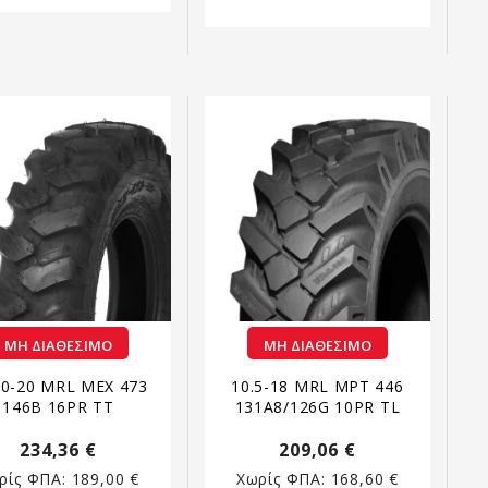
ΜΗ ΔΙΑΘΈΣΙΜΟ
ΜΗ ΔΙΑΘΈΣΙΜΟ
00-20 MRL MEX 473
10.5-18 MRL MPT 446
146B 16PR TT
131A8/126G 10PR TL
234,36 €
209,06 €
ρίς ΦΠΑ:
189,00 €
Χωρίς ΦΠΑ:
168,60 €