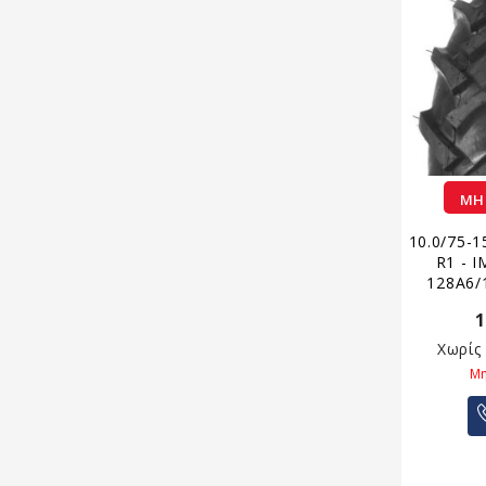
ΜΗ
10.0/75-
R1 - 
128A6/
1
Χωρίς
Μη