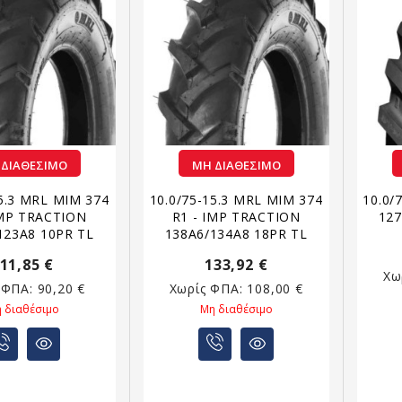
 ΔΙΑΘΈΣΙΜΟ
ΜΗ ΔΙΑΘΈΣΙΜΟ
15.3 MRL MIM 374
10.0/75-15.3 MRL MIM 374
10.0/
IMP TRACTION
R1 - IMP TRACTION
127
123A8 10PR TL
138A6/134A8 18PR TL
11,85 €
133,92 €
Χω
 ΦΠΑ:
90,20 €
Χωρίς ΦΠΑ:
108,00 €
 διαθέσιμο
Μη διαθέσιμο