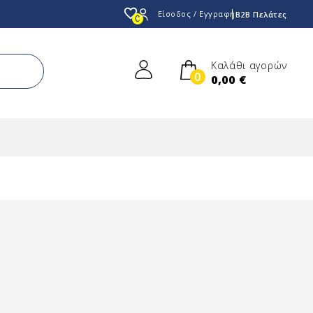
favorite_border
Είσοδος / Εγγραφή
B2B Πελάτες
0
Καλάθι αγορών
0
0,00 €