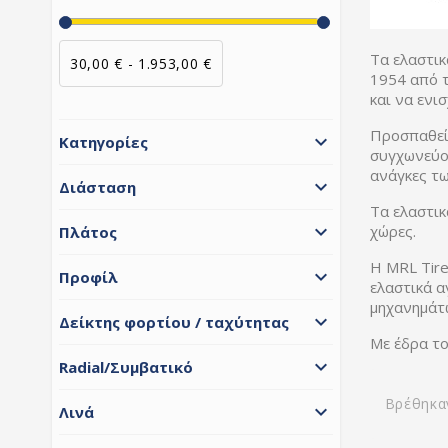
Τα ελαστικ
30,00 € - 1.953,00 €
1954 από τ
και να ενι
Προσπαθεί 

Κατηγορίες
συγχωνεύον
ανάγκες τω

Διάσταση
Τα ελαστικ

χώρες.
Πλάτος
Η MRL Tire

Προφίλ
ελαστικά α
μηχανημάτ

Δείκτης φορτίου / ταχύτητας
Με έδρα το

Radial/Συμβατικό
Βρέθηκα

Λινά