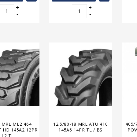
+
+
-
-
5 MRL ML2 464
12.5/80-18 MRL ATU 410
405/
 HD 145A2 12PR
145A6 14PR TL / BS
POW
L2 TL