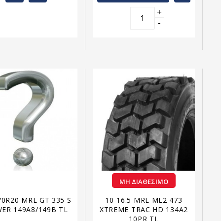
+
-
ΜΗ ΔΙΑΘΈΣΙΜΟ
70R20 MRL GT 335 S
10-16.5 MRL ML2 473
ER 149A8/149B TL
XTREME TRAC HD 134A2
10PR TL