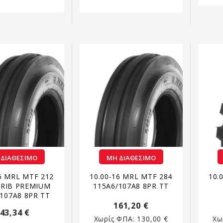
 ΔΙΑΘΈΣΙΜΟ
ΜΗ ΔΙΑΘΈΣΙΜΟ
16 MRL MTF 212
10.00-16 MRL MTF 284
10.
 RIB PREMIUM
115A6/107A8 8PR TT
107A8 8PR TT
161,20 €
43,34 €
Χωρίς ΦΠΑ:
130,00 €
Χω