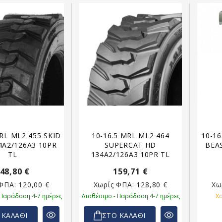
MRL ML2 455 SKID
10-16.5 MRL ML2 464
10-16
4A2/126A3 10PR
SUPERCAT HD
BEA
TL
134A2/126A3 10PR TL
48,80 €
159,71 €
 ΦΠΑ:
120,00 €
Χωρίς ΦΠΑ:
128,80 €
Χω
 Παράδοση 4-7 ημέρες
Διαθέσιμο - Παράδοση 4-7 ημέρες
Χ
 ΚΑΛΑΘΙ
ΣΤΟ ΚΑΛΑΘΙ