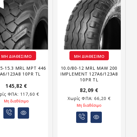
ΜΗ ΔΙΑΘΈΣΙΜΟ
ΜΗ ΔΙΑΘΈΣΙΜΟ
75-15.3 MRL MPT 446
10.0/80-12 MRL MAW 200
A6/123A8 10PR TL
IMPLEMENT 127A6/123A8
10PR TL
145,82 €
82,09 €
ρίς ΦΠΑ:
117,60 €
Χωρίς ΦΠΑ:
66,20 €
Μη διαθέσιμο
Μη διαθέσιμο