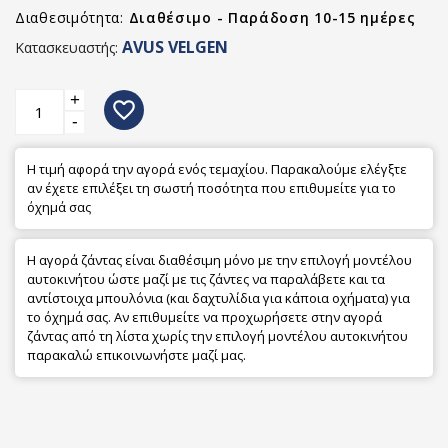
Διαθεσιμότητα:
Διαθέσιμο - Παράδοση 10-15 ημέρες
AVUS VELGEN
Κατασκευαστής:
+
favorite_border
-
Η τιμή αφορά την αγορά ενός τεμαχίου. Παρακαλούμε ελέγξτε
αν έχετε επιλέξει τη σωστή ποσότητα που επιθυμείτε για το
όχημά σας
Η αγορά ζάντας είναι διαθέσιμη μόνο με την επιλογή μοντέλου
αυτοκινήτου ώστε μαζί με τις ζάντες να παραλάβετε και τα
αντίστοιχα μπουλόνια (και δαχτυλίδια για κάποια οχήματα) για
το όχημά σας. Αν επιθυμείτε να προχωρήσετε στην αγορά
ζάντας από τη λίστα χωρίς την επιλογή μοντέλου αυτοκινήτου
παρακαλώ επικοινωνήστε μαζί μας.