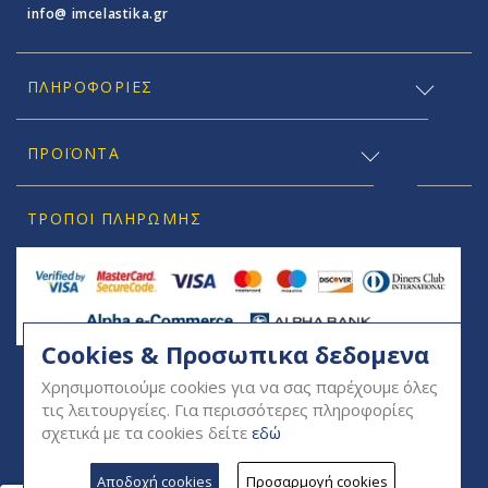
info@ imcelastika.gr
ΠΛΗΡΟΦΟΡΊΕΣ
ΠΡΟΪΟΝΤΑ
ΤΡΌΠΟΙ ΠΛΗΡΩΜΉΣ
Cookies & Προσωπικα δεδομενα
SOCIAL
Χρησιμοποιούμε cookies για να σας παρέχουμε όλες
τις λειτουργείες. Για περισσότερες πληροφορίες
σχετικά με τα cookies δείτε
εδώ
Αποδοχή cookies
Προσαρμογή cookies