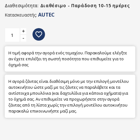
Διαθεσιμότητα:
Διαθέσιμο - Παράδοση 10-15 ημέρες
AUTEC
Κατασκευαστής:
+
favorite_border
-
Η τιμή αφορά την αγορά ενός τεμαχίου. Παρακαλούμε ελέγξτε
αν έχετε επιλέξει τη σωστή ποσότητα που επιθυμείτε για το
όχημά σας
Η αγορά ζάντας είναι διαθέσιμη μόνο με την επιλογή μοντέλου
αυτοκινήτου ώστε μαζί με τις ζάντες να παραλάβετε και τα
αντίστοιχα μπουλόνια (και δαχτυλίδια για κάποια οχήματα) για
το όχημά σας. Αν επιθυμείτε να προχωρήσετε στην αγορά
ζάντας από τη λίστα χωρίς την επιλογή μοντέλου αυτοκινήτου
παρακαλώ επικοινωνήστε μαζί μας.