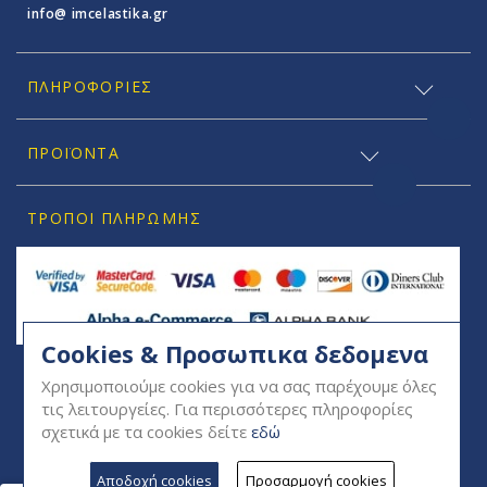
info@ imcelastika.gr
ΠΛΗΡΟΦΟΡΊΕΣ
ΠΡΟΪΟΝΤΑ
ΤΡΌΠΟΙ ΠΛΗΡΩΜΉΣ
Cookies & Προσωπικα δεδομενα
SOCIAL
Χρησιμοποιούμε cookies για να σας παρέχουμε όλες
τις λειτουργείες. Για περισσότερες πληροφορίες
σχετικά με τα cookies δείτε
εδώ
Αποδοχή cookies
Προσαρμογή cookies