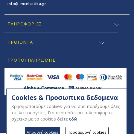
info@ imcelastika.gr
ΠΛΗΡΟΦΟΡΊΕΣ
ΠΡΟΪΟΝΤΑ
ΤΡΌΠΟΙ ΠΛΗΡΩΜΉΣ
Cookies & Προσωπικα δεδομενα
SOCIAL
Χρησιμοποιούμε cookies για να σας παρέχουμε όλες
τις λειτουργείες. Για περισσότερες πληροφορίες
σχετικά με τα cookies δείτε
εδώ
Αποδοχή cookies
Προσαρμογή cookies