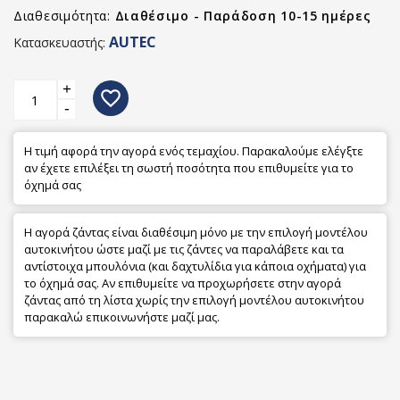
Διαθεσιμότητα:
Διαθέσιμο - Παράδοση 10-15 ημέρες
AUTEC
Κατασκευαστής:
+
favorite_border
-
Η τιμή αφορά την αγορά ενός τεμαχίου. Παρακαλούμε ελέγξτε
αν έχετε επιλέξει τη σωστή ποσότητα που επιθυμείτε για το
όχημά σας
Η αγορά ζάντας είναι διαθέσιμη μόνο με την επιλογή μοντέλου
αυτοκινήτου ώστε μαζί με τις ζάντες να παραλάβετε και τα
αντίστοιχα μπουλόνια (και δαχτυλίδια για κάποια οχήματα) για
το όχημά σας. Αν επιθυμείτε να προχωρήσετε στην αγορά
ζάντας από τη λίστα χωρίς την επιλογή μοντέλου αυτοκινήτου
παρακαλώ επικοινωνήστε μαζί μας.