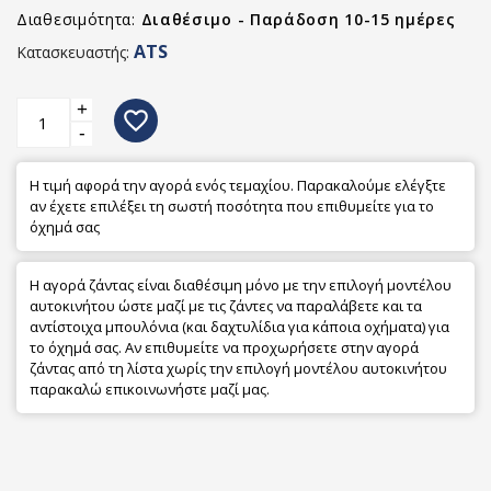
Διαθεσιμότητα:
Διαθέσιμο - Παράδοση 10-15 ημέρες
ATS
Κατασκευαστής:
+
favorite_border
-
Η τιμή αφορά την αγορά ενός τεμαχίου. Παρακαλούμε ελέγξτε
αν έχετε επιλέξει τη σωστή ποσότητα που επιθυμείτε για το
όχημά σας
Η αγορά ζάντας είναι διαθέσιμη μόνο με την επιλογή μοντέλου
αυτοκινήτου ώστε μαζί με τις ζάντες να παραλάβετε και τα
αντίστοιχα μπουλόνια (και δαχτυλίδια για κάποια οχήματα) για
το όχημά σας. Αν επιθυμείτε να προχωρήσετε στην αγορά
ζάντας από τη λίστα χωρίς την επιλογή μοντέλου αυτοκινήτου
παρακαλώ επικοινωνήστε μαζί μας.