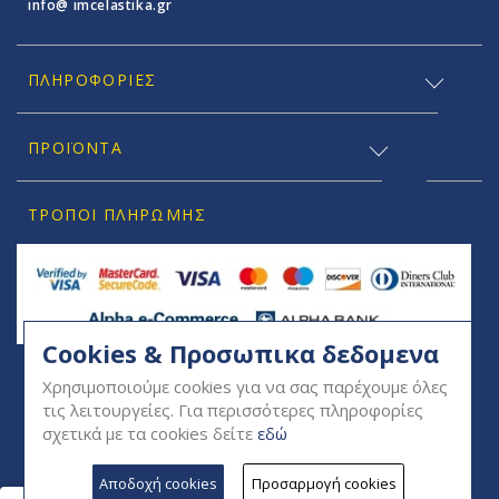
info@ imcelastika.gr
ΠΛΗΡΟΦΟΡΊΕΣ
ΠΡΟΪΟΝΤΑ
ΤΡΌΠΟΙ ΠΛΗΡΩΜΉΣ
Cookies & Προσωπικα δεδομενα
SOCIAL
Χρησιμοποιούμε cookies για να σας παρέχουμε όλες
τις λειτουργείες. Για περισσότερες πληροφορίες
σχετικά με τα cookies δείτε
εδώ
Αποδοχή cookies
Προσαρμογή cookies