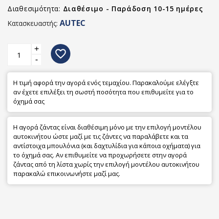
Διαθεσιμότητα:
Διαθέσιμο - Παράδοση 10-15 ημέρες
AUTEC
Κατασκευαστής:
+
favorite_border
-
Η τιμή αφορά την αγορά ενός τεμαχίου. Παρακαλούμε ελέγξτε
αν έχετε επιλέξει τη σωστή ποσότητα που επιθυμείτε για το
όχημά σας
Η αγορά ζάντας είναι διαθέσιμη μόνο με την επιλογή μοντέλου
αυτοκινήτου ώστε μαζί με τις ζάντες να παραλάβετε και τα
αντίστοιχα μπουλόνια (και δαχτυλίδια για κάποια οχήματα) για
το όχημά σας. Αν επιθυμείτε να προχωρήσετε στην αγορά
ζάντας από τη λίστα χωρίς την επιλογή μοντέλου αυτοκινήτου
παρακαλώ επικοινωνήστε μαζί μας.