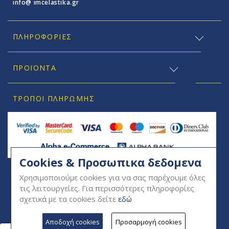
info@ imcelastika.gr
ΠΛΗΡΟΦΟΡΊΕΣ
ΠΡΟΪΟΝΤΑ
ΤΡΌΠΟΙ ΠΛΗΡΩΜΉΣ
Cookies & Προσωπικα δεδομενα
SOCIAL
Χρησιμοποιούμε cookies για να σας παρέχουμε όλες
τις λειτουργείες. Για περισσότερες πληροφορίες
σχετικά με τα cookies δείτε
εδώ
Αποδοχή cookies
Προσαρμογή cookies